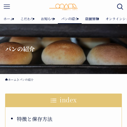
ホーム
こだわり
お知らせ
パンの紹介
店舗情報
オンラインシ
パンの紹介
ホーム
パンの紹介
index
特徴と保存方法